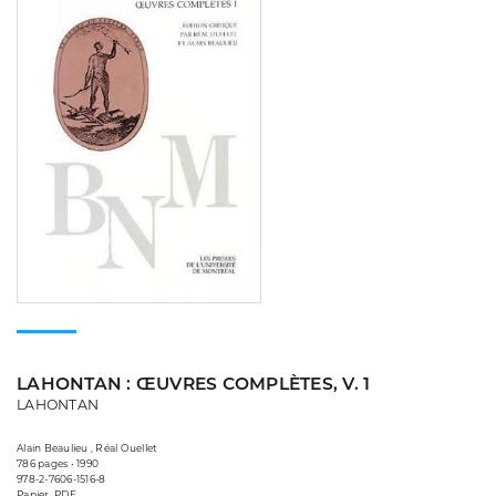
LAHONTAN : ŒUVRES COMPLÈTES, V. 1
LAHONTAN
Alain Beaulieu , Réal Ouellet
786 pages • 1990
978-2-7606-1516-8
Papier, PDF