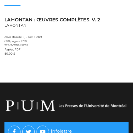
LAHONTAN : ŒUVRES COMPLÈTES, V. 2
LAHONTAN
Alain Beaulieu , Réal Ouellet
688 pages • 1990
978-2-7606-1517-5
Papier, PDF
80,00 $
Infolettre