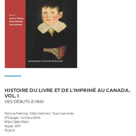
HISTOIRE DU LIVRE ET DE L'IMPRIMÉ AU CANADA,
VOL. I
DES DÉBUTS À 1840
Patricia Fleming , Gilles Gallichan , Yvan Lamonde
570 pages • octobre 2004
978-2-7606-1768-1
Papier, PDF
75,00 $