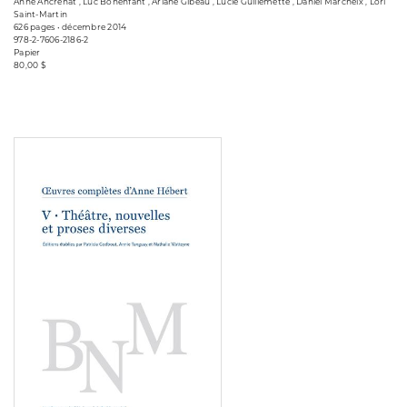
Anne Ancrenat , Luc Bonenfant , Ariane Gibeau , Lucie Guillemette , Daniel Marcheix , Lori
Saint-Martin
626 pages • décembre 2014
978-2-7606-2186-2
Papier
80,00 $
Consulter