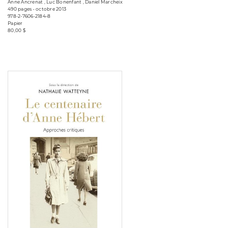
Anne Ancrenat , Luc Bonenfant , Daniel Marcheix
490 pages • octobre 2013
978-2-7606-2184-8
Papier
80,00 $
Consulter