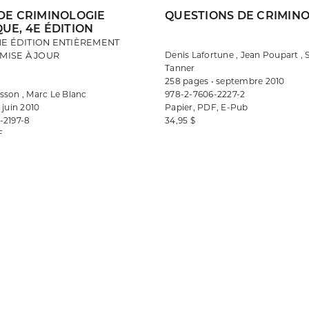
 DE CRIMINOLOGIE
QUESTIONS DE CRIMIN
UE, 4E ÉDITION
E ÉDITION ENTIÈREMENT
Denis Lafortune , Jean Poupart ,
MISE À JOUR
Tanner
258 pages • septembre 2010
sson , Marc Le Blanc
978-2-7606-2227-2
 juin 2010
Papier, PDF, E-Pub
-2197-8
34,95 $
F