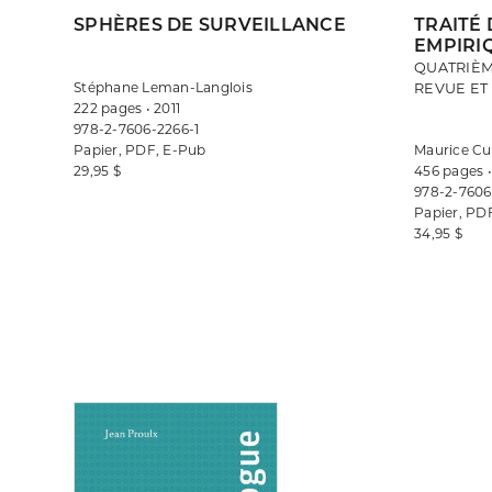
SPHÈRES DE SURVEILLANCE
TRAITÉ
EMPIRIQ
QUATRIÈM
Stéphane Leman-Langlois
REVUE ET 
222 pages • 2011
978-2-7606-2266-1
Papier, PDF, E-Pub
Maurice Cu
29,95 $
456 pages •
978-2-7606
Papier, PD
34,95 $
Consulter