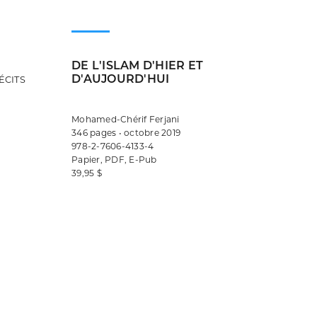
DE L'ISLAM D'HIER ET
D'AUJOURD'HUI
ÉCITS
Mohamed-Chérif Ferjani
346 pages • octobre 2019
978-2-7606-4133-4
Papier, PDF, E-Pub
39,95 $