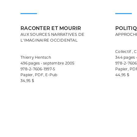
RACONTER ET MOURIR
POLITI
AUX SOURCES NARRATIVES DE
APPROCHE
L'IMAGINAIRE OCCIDENTAL
Collectif ,
Thierry Hentsch
344 pages •
496 pages • septembre 2005
978-2-7606
978-2-7606-1997-5
Papier, PD
Papier, PDF, E-Pub
44,95 $
34,95 $