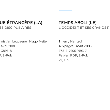
QUE ÉTRANGÈRE (LA)
TEMPS ABOLI (LE)
S DISCIPLINAIRES
L'OCCIDENT ET SES GRANDS R
 Christian Lequesne , Hugo Meijer
Thierry Hentsch
 avril 2018
416 pages • août 2005
-3893-8
978-2-7606-1993-7
F, E-Pub
Papier, PDF, E-Pub
27,95 $