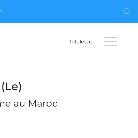
...
Rec
Infolettre
 (Le)
sme au Maroc