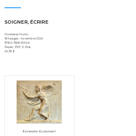
SOIGNER, ÉCRIRE
Ouanessa Younsi
184 pages • novembre 2024
978-2-7606-5145-6
Papier, PDF, E-Pub
24,95 $
Consulter