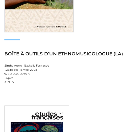
BOÎTE À OUTILS D’UN ETHNOMUSICOLOGUE (LA)
Simha Arom , Nathalie Fernando
426 pages • janvier 2008
978-2-7606-2070-4
Papier
39,95 $
Consulter