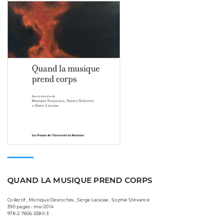
QUAND LA MUSIQUE PREND CORPS
Collectif , Monique Desroches , Serge Lacasse , Sophie Stévance
390 pages • mai 2014
978-2-7606-3380-3