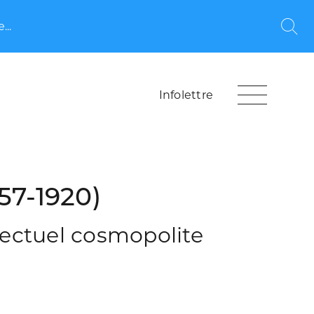
...
Rec
Infolettre
57-1920)
lectuel cosmopolite