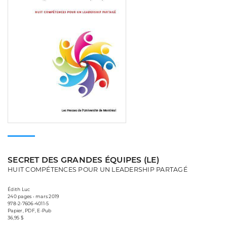
SECRET DES GRANDES ÉQUIPES (LE)
HUIT COMPÉTENCES POUR UN LEADERSHIP PARTAGÉ
Édith Luc
240 pages • mars 2019
978-2-7606-4011-5
Papier, PDF, E-Pub
36,95 $