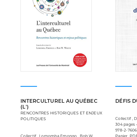
INTERCULTUREL AU QUÉBEC
DÉFIS D
(L')
RENCONTRES HISTORIQUES ET ENJEUX
Collectif ,
POLITIQUES
304 pages 
978-2-7606
Collectif , Lomomba Emongo , Bob W.
Papier, PD