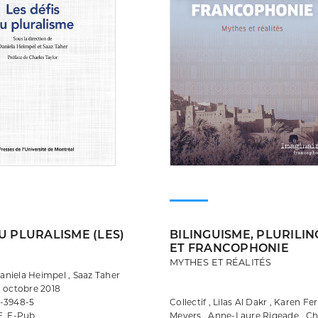
U PLURALISME (LES)
BILINGUISME, PLURILI
ET FRANCOPHONIE
MYTHES ET RÉALITÉS
 Daniela Heimpel , Saaz Taher
• octobre 2018
-3948-5
Collectif , Lilas Al Dakr , Karen Fer
F, E-Pub
Meyers , Anne-Laure Rigeade , C