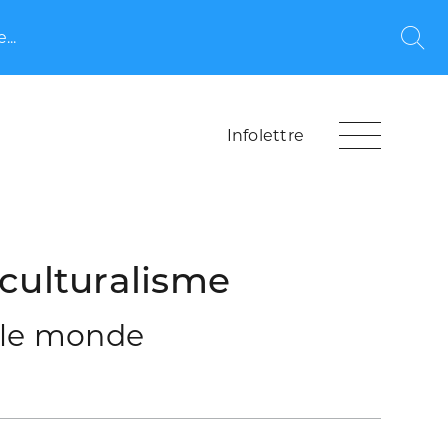
...
Rec
Infolettre
iculturalisme
s le monde