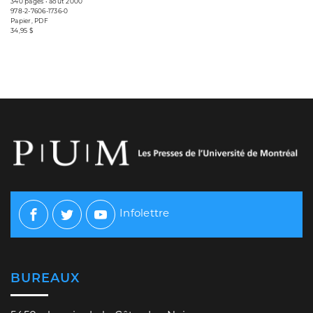
340 pages • août 2000
978-2-7606-1736-0
Papier, PDF
34,95 $
Infolettre
Facebook
Twitter
Youtube
BUREAUX