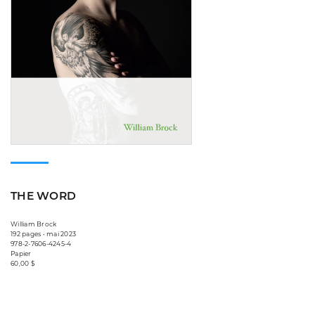
THE WORD
William Brock
192 pages • mai 2023
978-2-7606-4245-4
Papier
60,00 $