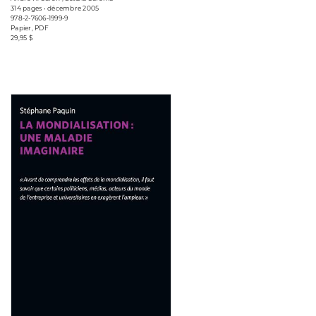
314 pages • décembre 2005
978-2-7606-1999-9
Papier, PDF
29,95 $
Consulter