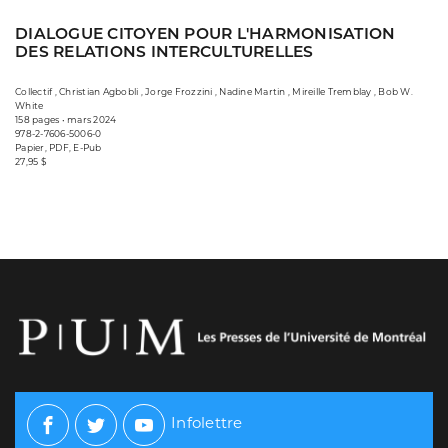
DIALOGUE CITOYEN POUR L'HARMONISATION
DES RELATIONS INTERCULTURELLES
Collectif , Christian Agbobli , Jorge Frozzini , Nadine Martin , Mireille Tremblay , Bob W.
White
158 pages • mars 2024
978-2-7606-5006-0
Papier, PDF, E-Pub
27,95 $
Infolettre
Facebook
Twitter
Youtube