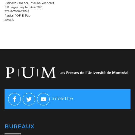
Estibaliz Jimenez , Marion Vacheret
150 pages • septembre 2013
978-2-7606-3315-5
Papier, PDF, E-Pub
29,95 $
Infolettre
Facebook
Twitter
Youtube
BUREAUX