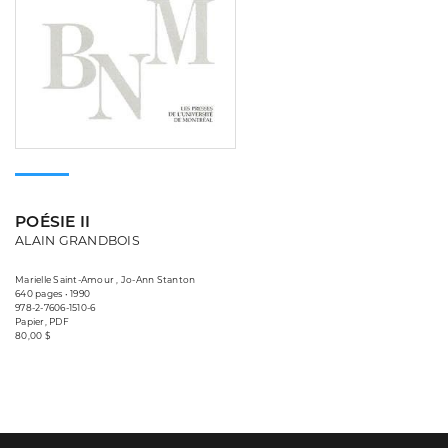
POÉSIE II
ALAIN GRANDBOIS
Marielle Saint-Amour , Jo-Ann Stanton
640 pages • 1990
978-2-7606-1510-6
Papier, PDF
80,00 $