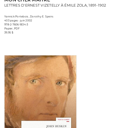
LETTRES D'ERNEST VIZETELLY À ÉMILE ZOLA, 1891-1902
Yannick Portebois , Dorothy E. Speirs
403 pages • juin 2002
978-2-7606-1834-3
Papier, PDF
39,95 $
Consulter