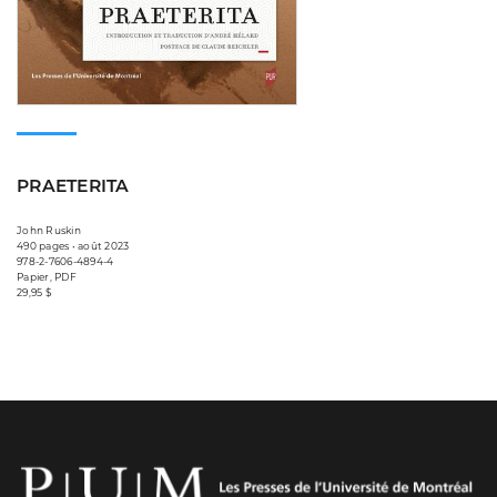
PRAETERITA
John Ruskin
490 pages • août 2023
978-2-7606-4894-4
Papier, PDF
29,95 $