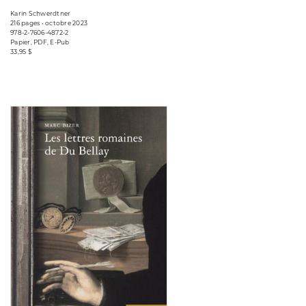
Karin Schwerdtner
216 pages • octobre 2023
978-2-7606-4872-2
Papier, PDF, E-Pub
33,95 $
Consulter