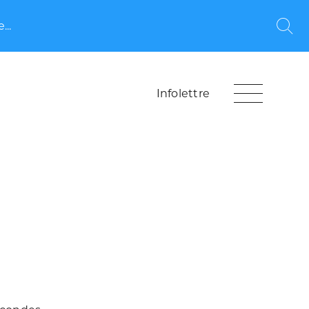
...
Rec
Infolettre