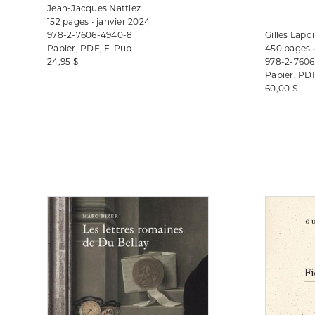
Jean-Jacques Nattiez
152 pages • janvier 2024
978-2-7606-4940-8
Gilles Lapo
Papier, PDF, E-Pub
450 pages 
24,95 $
978-2-7606
Papier, PD
60,00 $
Consulter