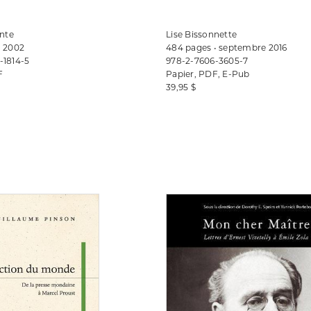
inte
Lise Bissonnette
• 2002
484 pages • septembre 2016
-1814-5
978-2-7606-3605-7
F
Papier, PDF, E-Pub
39,95 $
Consulter