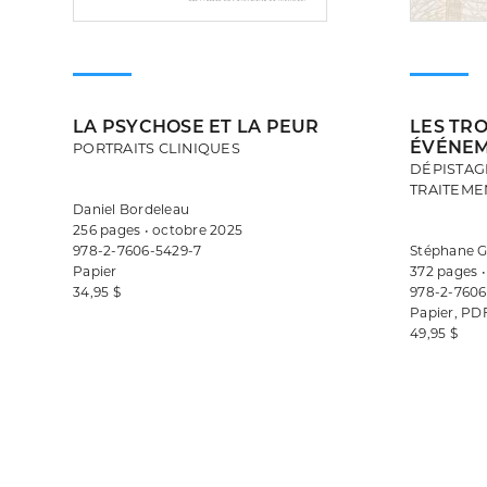
LA PSYCHOSE ET LA PEUR
LES TRO
ÉVÉNEM
PORTRAITS CLINIQUES
DÉPISTAG
TRAITEME
Daniel Bordeleau
256 pages • octobre 2025
978-2-7606-5429-7
Stéphane G
Papier
372 pages •
34,95 $
978-2-7606
Papier, PD
49,95 $