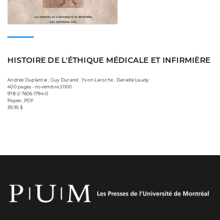
HISTOIRE DE L'ÉTHIQUE MÉDICALE ET INFIRMIÈRE
Andrée Duplantie , Guy Durand , Yvon Laroche , Danielle Laudy
400 pages • novembre 2000
978-2-7606-1794-0
Papier, PDF
39,95 $