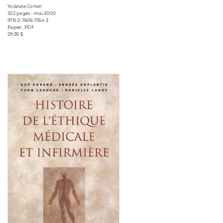
Yolande Cohen
322 pages • mai 2000
978-2-7606-1764-3
Papier, PDF
29,95 $
Consulter