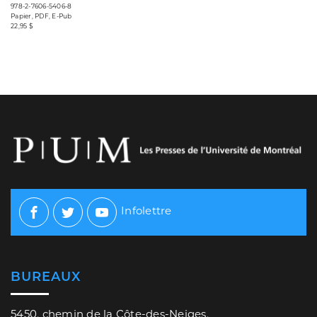
978-2-7606-5406-8
Papier, PDF, E-Pub
22,95 $
Infolettre
Facebook
Twitter
Youtube
BUREAUX
5450, chemin de la Côte-des-Neiges,