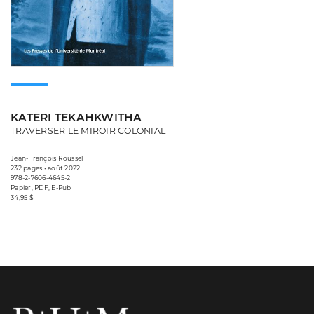
KATERI TEKAHKWITHA
TRAVERSER LE MIROIR COLONIAL
Jean-François Roussel
232 pages • août 2022
978-2-7606-4645-2
Papier, PDF, E-Pub
34,95 $