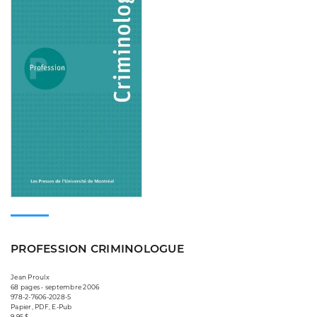
PROFESSION CRIMINOLOGUE
Jean Proulx
68 pages • septembre 2006
978-2-7606-2028-5
Papier, PDF, E-Pub
9,95 $