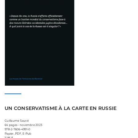
UN CONSERVATISME À LA CARTE EN RUSSIE
Guillaume Sauvé
64 pages • novembre 2023
978-2-7606-4991-0
Papier, PDF, E-Pub
11,95 $