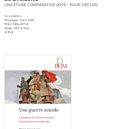
UNE ÉTUDE COMPARATIVE (XVIE - XVIIIE SIÈCLES)
Yury Akimov
394 pages • mars 2026
978-2-7606-5071-8
Papier, PDF, E-Pub
41,95 $
Consulter