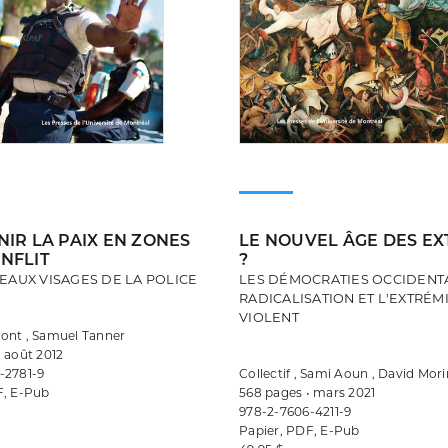
IR LA PAIX EN ZONES
LE NOUVEL ÂGE DES E
NFLIT
?
EAUX VISAGES DE LA POLICE
LES DÉMOCRATIES OCCIDENTA
RADICALISATION ET L'EXTRÉM
VIOLENT
ont , Samuel Tanner
 août 2012
-2781-9
Collectif , Sami Aoun , David Mori
F, E-Pub
568 pages • mars 2021
978-2-7606-4211-9
Papier, PDF, E-Pub