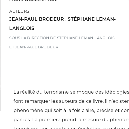
AUTEURS
JEAN-PAUL BRODEUR
,
STÉPHANE LEMAN-
LANGLOIS
SOUS LA DIRECTION DE STÉPHANE LEMAN-LANGLOIS
ET JEAN-PAUL BRODEUR
La réalité du terrorisme se moque des idéologies
font remarquer les auteurs de ce livre, il n’exis
phénomène qui soit à la fois claire, précise et c
parties. La première prend la mesure du phénom
terrorisme, ses agents, son évolution, sa nature et