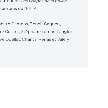
l’auteur de
Les visages de la police
 membres de l’ERTA.
isabeth Campos, Benoît Gagnon,
e Guittet, Stéphane Leman-Langlois,
e Ouellet, Chantal Perras et Valéry