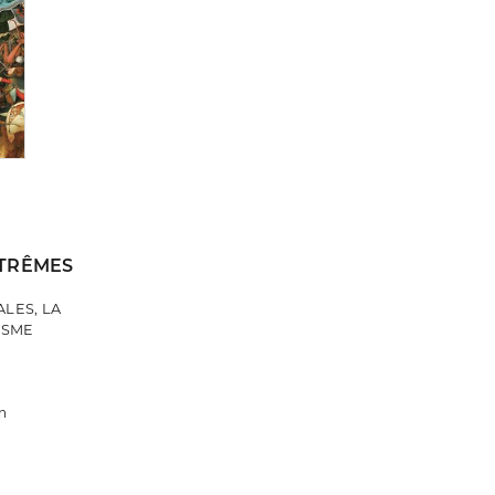
XTRÊMES
LES, LA
ISME
n