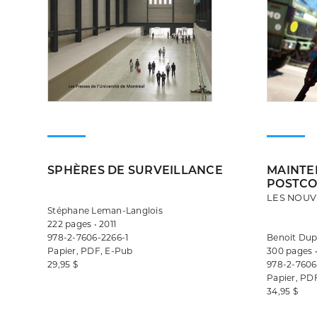
SPHÈRES DE SURVEILLANCE
MAINTEN
POSTCO
LES NOUV
Stéphane Leman-Langlois
222 pages • 2011
978-2-7606-2266-1
Benoit Dup
Papier, PDF, E-Pub
300 pages •
29,95 $
978-2-7606
Papier, PD
34,95 $