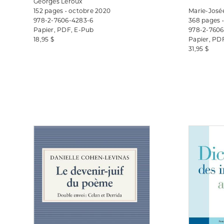
Georges Leroux
152 pages • octobre 2020
Marie-Josée
978-2-7606-4283-6
368 pages •
Papier, PDF, E-Pub
978-2-7606
18,95 $
Papier, PD
31,95 $
Consulter