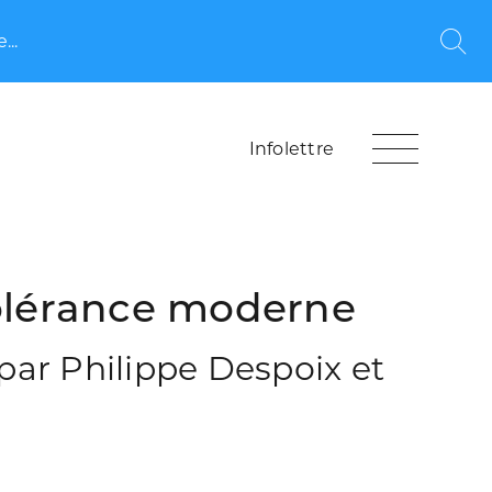
...
Rec
Infolettre
tolérance moderne
 par Philippe Despoix et