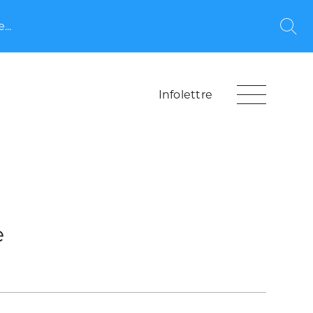
...
Rec
Infolettre
e