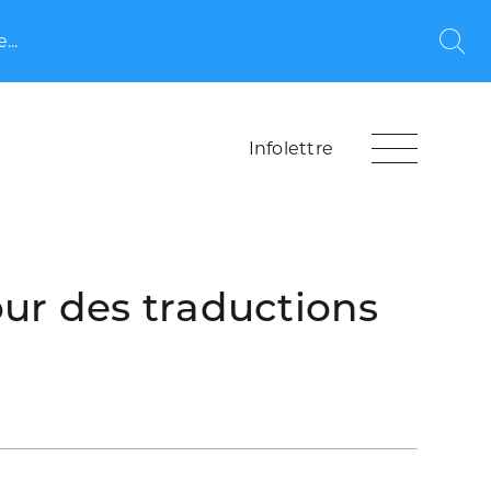
...
Rec
Infolettre
our des traductions