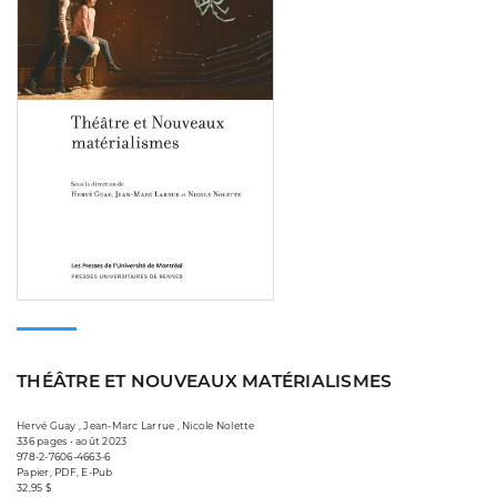
THÉÂTRE ET NOUVEAUX MATÉRIALISMES
Hervé Guay , Jean-Marc Larrue , Nicole Nolette
336 pages • août 2023
978-2-7606-4663-6
Papier, PDF, E-Pub
32,95 $