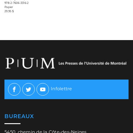
978-2-7606-3316-2
Papier
29,95 $
Infolettre
Facebook
Twitter
Youtube
BUREAUX
5450, chemin de la Côte-des-Neiges,