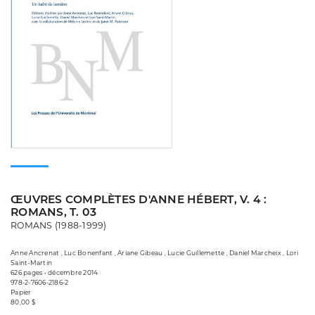
ŒUVRES COMPLÈTES D'ANNE HÉBERT, V. 4 :
ROMANS, T. 03
ROMANS (1988-1999)
Anne Ancrenat , Luc Bonenfant , Ariane Gibeau , Lucie Guillemette , Daniel Marcheix , Lori
Saint-Martin
626 pages • décembre 2014
978-2-7606-2186-2
Papier
80,00 $