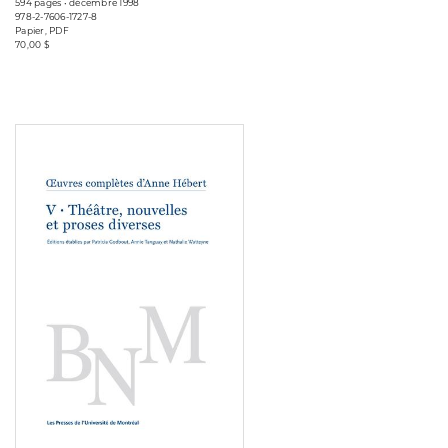
594 pages • décembre 1998
978-2-7606-1727-8
Papier, PDF
70,00 $
Consulter