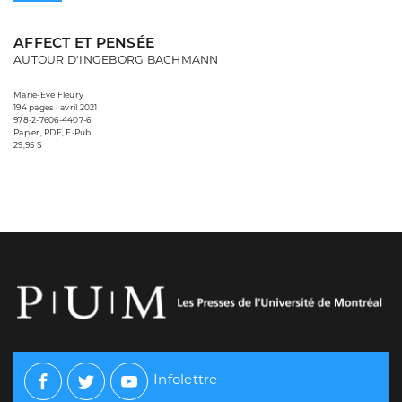
AFFECT ET PENSÉE
AUTOUR D'INGEBORG BACHMANN
Marie-Eve Fleury
194 pages • avril 2021
978-2-7606-4407-6
Papier, PDF, E-Pub
29,95 $
Infolettre
Facebook
Twitter
Youtube