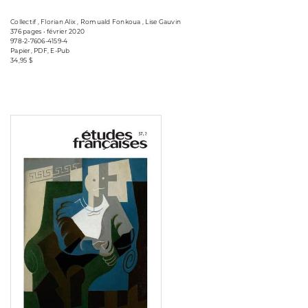
Collectif , Florian Alix , Romuald Fonkoua , Lise Gauvin
376 pages • février 2020
978-2-7606-4159-4
Papier, PDF, E-Pub
34,95 $
Consulter