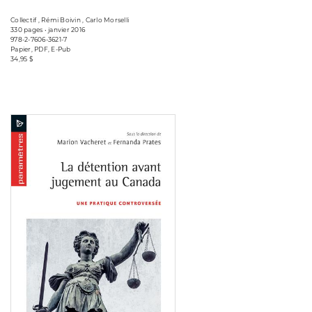
Collectif , Rémi Boivin , Carlo Morselli
330 pages • janvier 2016
978-2-7606-3621-7
Papier, PDF, E-Pub
34,95 $
Consulter