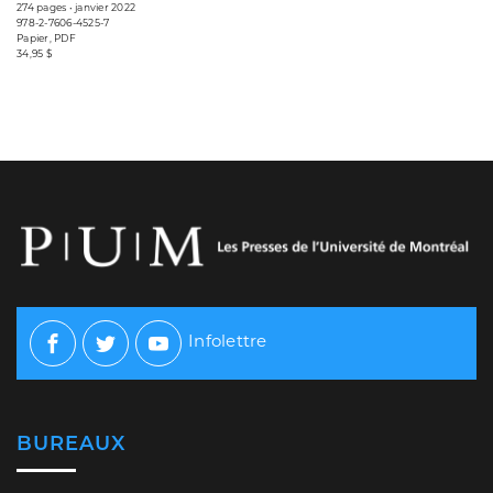
274 pages • janvier 2022
978-2-7606-4525-7
Papier, PDF
34,95 $
Infolettre
Facebook
Twitter
Youtube
BUREAUX