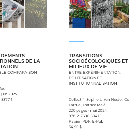
NDEMENTS
TRANSITIONS
TIONNELS DE LA
SOCIOÉCOLOGIQUES ET
TATION
MILIEUX DE VIE
BLE COMPARAISON
ENTRE EXPÉRIMENTATION,
POLITISATION ET
INSTITUTIONNALISATION
four
 juin 2025
-5377-1
Collectif , Sophie L. Van Neste , C
F
Larrue , Patrice Melé
220 pages • mai 2024
978-2-7606-5041-1
Papier, PDF, E-Pub
34,95 $