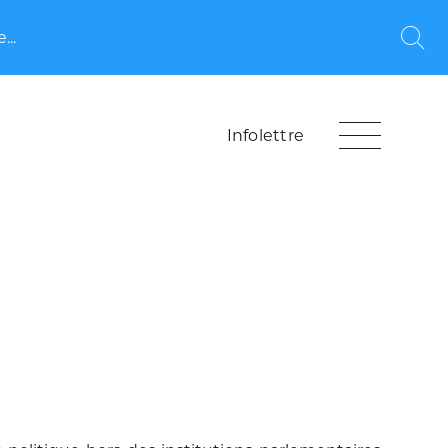
...
Rec
Infolettre