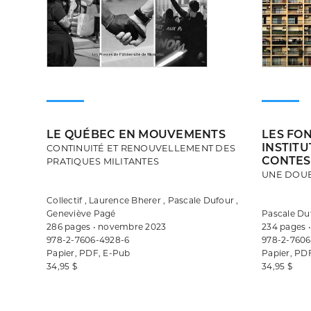
LE QUÉBEC EN MOUVEMENTS
LES FO
INSTITU
CONTINUITÉ ET RENOUVELLEMENT DES
CONTES
PRATIQUES MILITANTES
UNE DOU
Collectif , Laurence Bherer , Pascale Dufour ,
Geneviève Pagé
Pascale Du
286 pages • novembre 2023
234 pages •
978-2-7606-4928-6
978-2-7606
Papier, PDF, E-Pub
Papier, PD
34,95 $
34,95 $