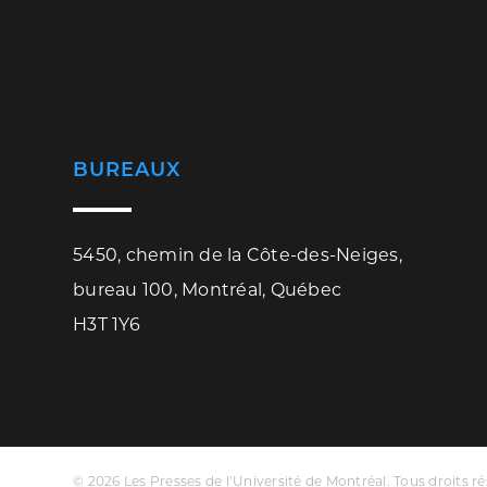
BUREAUX
5450, chemin de la Côte-des-Neiges,
bureau 100, Montréal, Québec
H3T 1Y6
© 2026 Les Presses de l’Université de Montréal. Tous droits ré