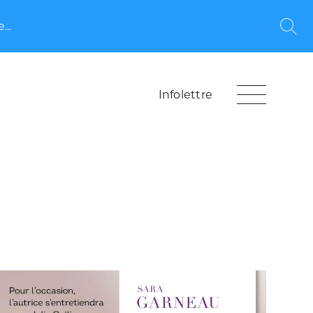
...
Rec
Infolettre