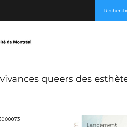
Recherche
vivances queers des esthèt
96000073