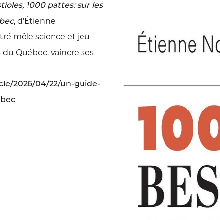
tioles, 1000 pattes: sur les
ébec
, d'Étienne
ustré mêle science et jeu
s du Québec, vaincre ses
icle/2026/04/22/un-guide-
ebec