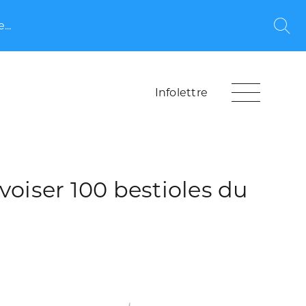
...
Rec
Infolettre
oiser 100 bestioles du