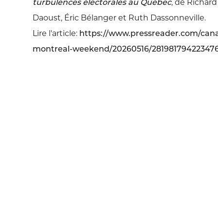
turbulences électorales au Québec
, de Richar
Daoust, Éric Bélanger et Ruth Dassonneville.
Lire l'article:
https://www.pressreader.com/cana
montreal-weekend/20260516/28198179422347