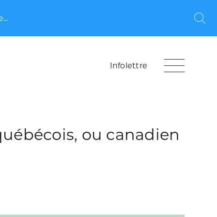
...
Rec
Infolettre
 québécois, ou canadien