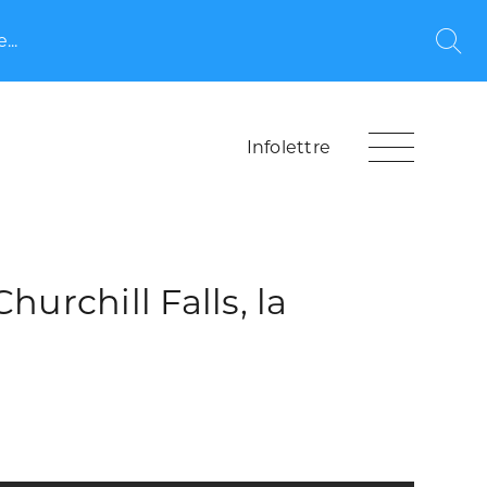
...
Rec
Infolettre
urchill Falls, la