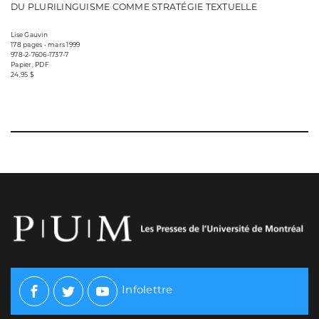
DU PLURILINGUISME COMME STRATÉGIE TEXTUELLE
Lise Gauvin
178 pages • mars 1999
978-2-7606-1737-7
Papier, PDF
24,95 $
Infolettre
Facebook
Twitter
Youtube