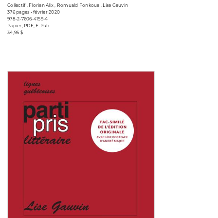
Collectif , Florian Alix , Romuald Fonkoua , Lise Gauvin
376 pages • février 2020
978-2-7606-4159-4
Papier, PDF, E-Pub
34,95 $
Consulter