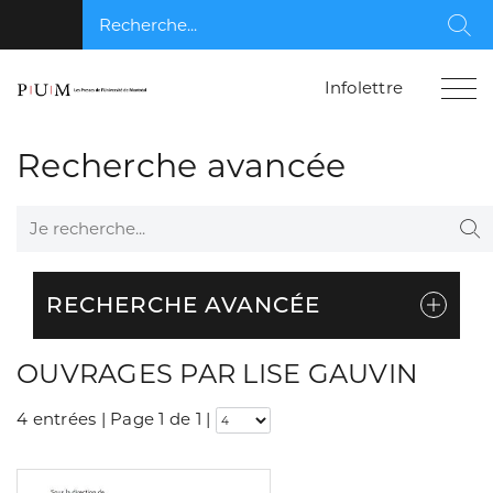
Recherche...
Rec
Infolettre
Recherche avancée
Je recherche...
Re
RECHERCHE AVANCÉE
OUVRAGES PAR LISE GAUVIN
4 entrées | Page 1 de 1
|
Consulter