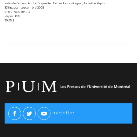
Yolande Cohen , André Duquette , Esther Lamontagne , Jacinthe Pepin
336 pages • septembre 2002
978-2-7606-1847-3
Papier, PDF
29,95 $
Infolettre
Facebook
Twitter
Youtube