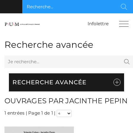
Recherche...
Rec
Infolettre
Recherche avancée
Je recherche...
Re
RECHERCHE AVANCÉE
OUVRAGES PAR JACINTHE PEPIN
1 entrées | Page 1 de 1
|
Consulter