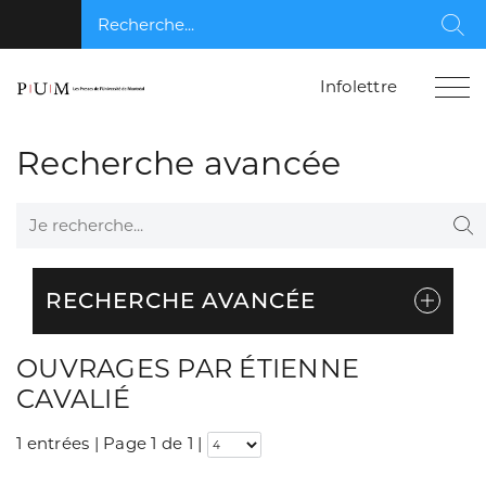
Recherche...
Rec
Infolettre
Recherche avancée
Je recherche...
Re
RECHERCHE AVANCÉE
OUVRAGES PAR ÉTIENNE
CAVALIÉ
1 entrées | Page 1 de 1
|