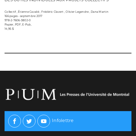
Collectif , Étienne Cavalié , Frédéric Clavert , Olivier Legendre , Dana Martin
166 pages • septembre 2017
978-2-7606-3802-0
Papier, PDF, E-Pub,
14,95 $
Infolettre
Facebook
Twitter
Youtube