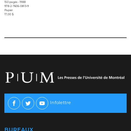
150 pages • 1988
978-2-7606-0813-9
Papier
17,00 $
Infolettre
Facebook
Twitter
Youtube
BUREAUX