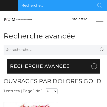
Recherche...
Rec
Infolettre
Recherche avancée
Je recherche...
Re
RECHERCHE AVANCÉE
OUVRAGES PAR DOLORES GOLD
1 entrées | Page 1 de 1
|
Consulter