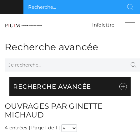
Recherche...
Rec
Infolettre
Recherche avancée
Je recherche...
Re
RECHERCHE AVANCÉE
OUVRAGES PAR GINETTE
MICHAUD
4 entrées | Page 1 de 1
|