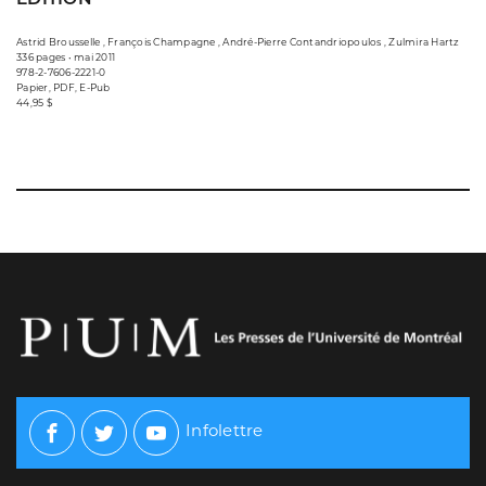
Astrid Brousselle , François Champagne , André-Pierre Contandriopoulos , Zulmira Hartz
336 pages • mai 2011
978-2-7606-2221-0
Papier, PDF, E-Pub
44,95 $
Infolettre
Facebook
Twitter
Youtube