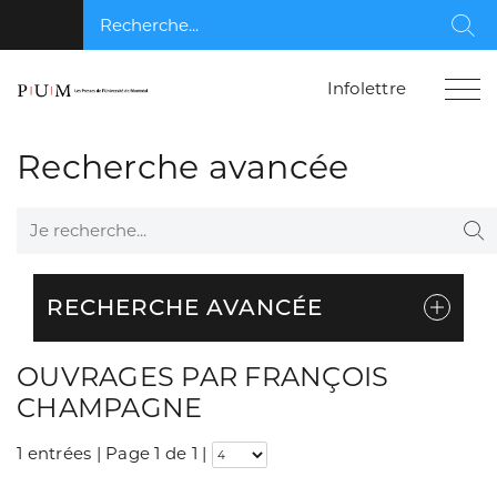
Recherche...
Rec
Infolettre
Recherche avancée
Je recherche...
Re
RECHERCHE AVANCÉE
OUVRAGES PAR FRANÇOIS
CHAMPAGNE
1 entrées | Page 1 de 1
|