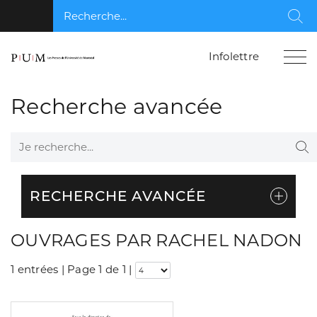
Recherche...
Rec
Infolettre
Recherche avancée
Je recherche...
Re
RECHERCHE AVANCÉE
OUVRAGES PAR RACHEL NADON
1 entrées | Page 1 de 1
|
Consulter