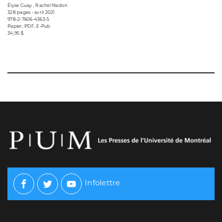
Élyse Guay , Rachel Nadon
328 pages • avril 2021
978-2-7606-4363-5
Papier, PDF, E-Pub
34,95 $
Infolettre
Facebook
Twitter
Youtube