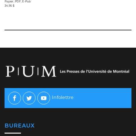
Papier, PDF, E-Pub
34,95 $
Infolettre
Facebook
Twitter
Youtube
BUREAUX