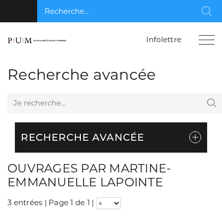
Recherche...
Rec
Infolettre
Recherche avancée
Je recherche...
Re
RECHERCHE AVANCÉE
OUVRAGES PAR MARTINE-
EMMANUELLE LAPOINTE
3 entrées | Page 1 de 1
|