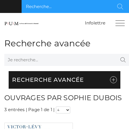
Recherche...
Rec
Infolettre
Recherche avancée
Je recherche...
Re
RECHERCHE AVANCÉE
OUVRAGES PAR SOPHIE DUBOIS
3 entrées | Page 1 de 1
|
Consulter