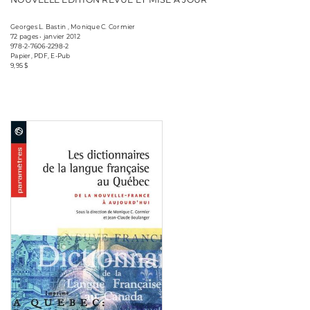
Georges L. Bastin , Monique C. Cormier
72 pages • janvier 2012
978-2-7606-2298-2
Papier, PDF, E-Pub
9,95 $
Consulter