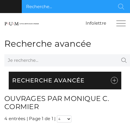
Recherche...
Rec
Infolettre
Recherche avancée
Je recherche...
Re
RECHERCHE AVANCÉE
OUVRAGES PAR MONIQUE C.
CORMIER
4 entrées | Page 1 de 1
|