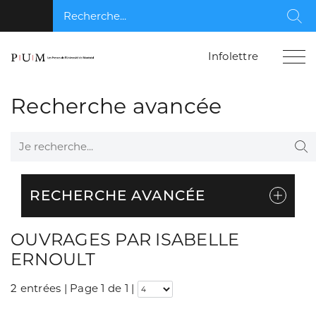
Recherche...
Rec
Infolettre
Recherche avancée
Je recherche...
Re
RECHERCHE AVANCÉE
OUVRAGES PAR ISABELLE
ERNOULT
2 entrées | Page 1 de 1
|