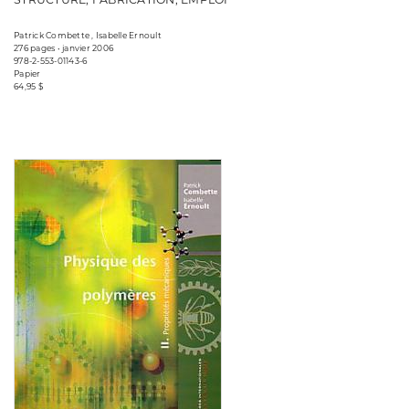
Patrick Combette , Isabelle Ernoult
276 pages • janvier 2006
978-2-553-01143-6
Papier
64,95 $
Consulter