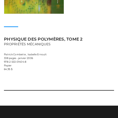
PHYSIQUE DES POLYMÈRES, TOME 2
PROPRIÉTÉS MÉCANIQUES
Patrick Combette , Isabelle Ernoult
338 pages • janvier 2006
978-2-553-01404-8
Papier
64,95 $